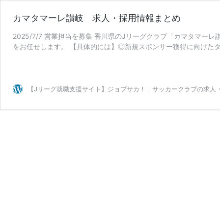
カマタマーレ讃岐 求人・採用情報まとめ
2025/7/7 営業担当を募集 香川県のJリーグクラブ「カマタマ
をお任せします。 【具体的には】◎新規スポンサー獲得に向けた
カ
題とニーズのヒ …
続きを読む
マ
タ
マ
【Jリーグ就職支援サイト】ジョブサカ！｜サッカークラブの求人
ー
レ
讃
岐
求
人・
採
用
情
報
ま
と