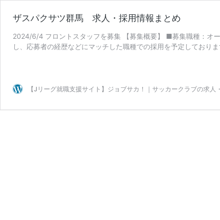
ザスパクサツ群馬 求人・採用情報まとめ
2024/6/4 フロントスタッフを募集 【募集概要】 ■募集職種
し、応募者の経歴などにマッチした職種での採用を予定しておりま
ザ
きたクラブハウ …
続きを読む
ス
パ
ク
【Jリーグ就職支援サイト】ジョブサカ！｜サッカークラブの求人
サ
ツ
群
馬
求
人・
採
用
情
報
ま
と