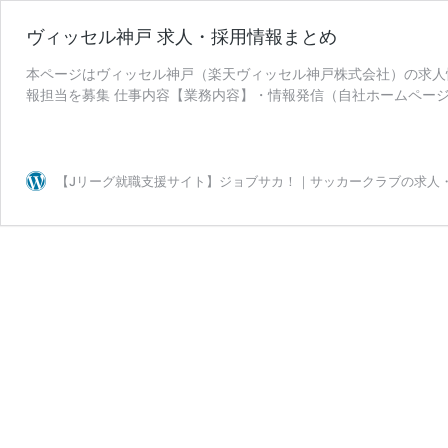
ヴィッセル神戸 求人・採用情報まとめ
本ページはヴィッセル神戸（楽天ヴィッセル神戸株式会社）の求人情報をま
報担当を募集 仕事内容【業務内容】・情報発信（自社ホームページ
ヴ
運用）・広報 …
続きを読む
ィ
ッ
セ
【Jリーグ就職支援サイト】ジョブサカ！｜サッカークラブの求人
ル
神
戸
求
人・
採
用
情
報
ま
と
め