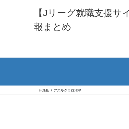
コ
ナ
ン
ビ
【Jリーグ就職支援サ
テ
ゲ
ン
ー
報まとめ
ツ
シ
へ
ョ
ス
ン
キ
に
ッ
移
プ
動
HOME
アスルクラロ沼津