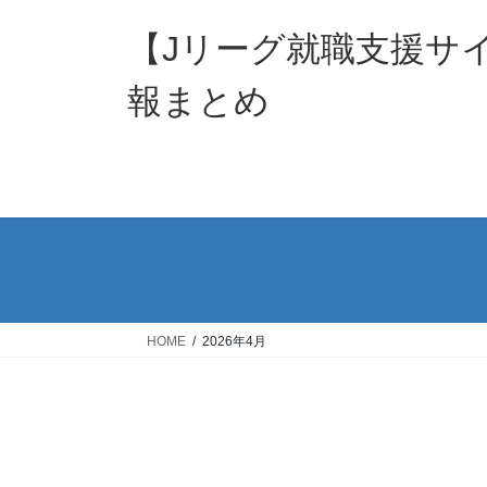
コ
ナ
ン
ビ
【Jリーグ就職支援サ
テ
ゲ
ン
ー
報まとめ
ツ
シ
へ
ョ
ス
ン
キ
に
ッ
移
プ
動
HOME
2026年4月